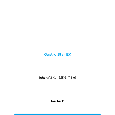
Gastro Star EK
Inhalt:
12 Kg
(5,35 € / 1 Kg)
Regulärer Preis:
64,14 €
Preise inkl. MwSt. zzgl. Versandkosten