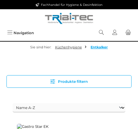
Fachhandel für Hygiene & Desinfektion
Zum Hauptinhalt springen
Navigation
Sie sind hier:
Küchenhygiene
Entkalker
Produkte filtern