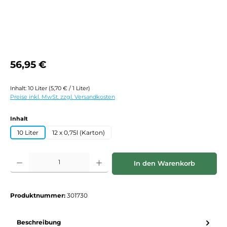
Regulärer Preis:
56,95 €
Inhalt:
10 Liter
(5,70 € / 1 Liter)
Preise inkl. MwSt. zzgl. Versandkosten
auswählen
Inhalt
10 Liter
12 x 0,75l (Karton)
Produkt Anzahl: Gib den gewünschten Wert ein oder benutze die Schaltf
In den Warenkorb
Produktnummer:
301730
Beschreibung