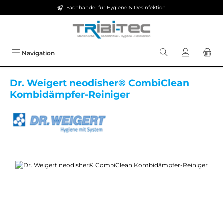
Fachhandel für Hygiene & Desinfektion
Zum Hauptinhalt springen
Navigation
Dr. Weigert neodisher® CombiClean
Kombidämpfer-Reiniger
Bildergalerie überspringen