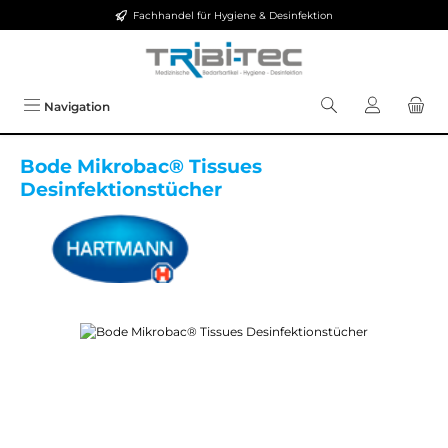
Fachhandel für Hygiene & Desinfektion
Zum Hauptinhalt springen
Navigation
Bode Mikrobac® Tissues
Desinfektionstücher
Bildergalerie überspringen