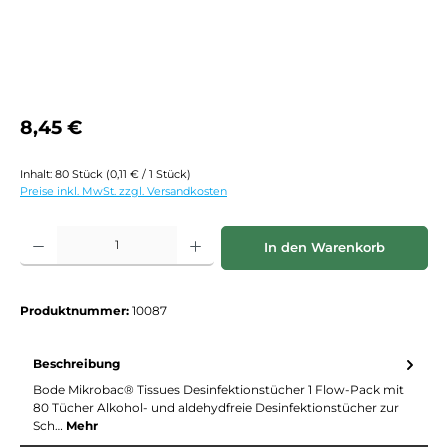
Regulärer Preis:
8,45 €
Inhalt:
80 Stück
(0,11 € / 1 Stück)
Preise inkl. MwSt. zzgl. Versandkosten
Produkt Anzahl: Gib den gewünschten Wert ein oder benutze die Schaltf
In den Warenkorb
Produktnummer:
10087
Beschreibung
Bode Mikrobac® Tissues Desinfektionstücher 1 Flow-Pack mit
80 Tücher Alkohol- und aldehydfreie Desinfektionstücher zur
Sch…
Mehr